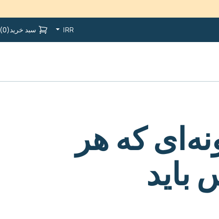
IRR
سبد خرید
(
0
)
نه‌ای که هر
باید