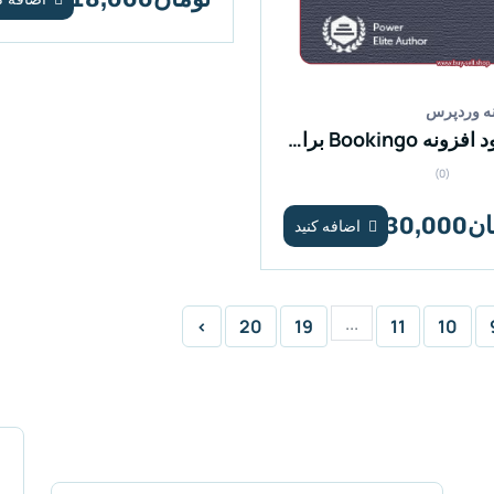
ه وردپرس
دانلود افزونه Bookingo برای وردپرس
(0)
30,00
اضافه کنید
...
›
20
19
11
10