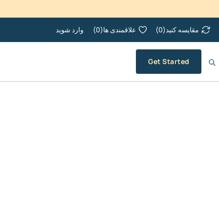
مقایسه کنید
(
0
)
علاقمندی ها
(
0
)
وارد شوید
Get Started