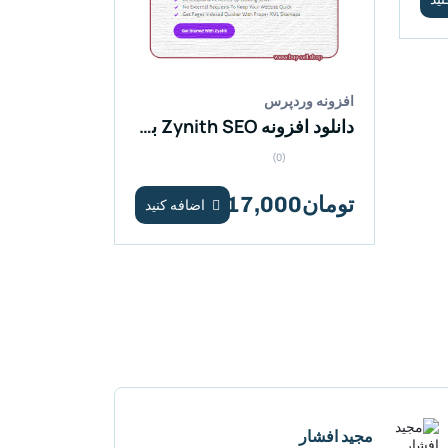
افزونه وردپرس
دانلود افزونه Zynith SEO برای وردپرس
(0)
تومان17,000
اضافه کنید
مجید افشار