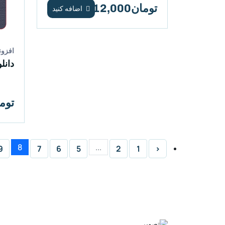
تومان12,000
اضافه کنید
افزون
تومان0
8
...
9
7
6
5
2
1
‹