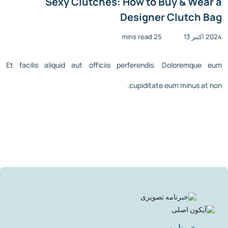
Sexy Clutches: How to Buy & Wear a
Designer Clutch Bag
2024 اکتبر 13
25 mins read
Et facilis aliquid aut officiis perferendis. Doloremque eum
cupiditate eum minus at non.
خبرنامه