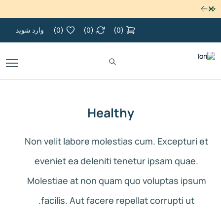
رد کردن
(
0
)
(
0
)
(
0
)
وارد شوید
Healthy
Non velit labore molestias cum. Excepturi et
eveniet ea deleniti tenetur ipsam quae.
Molestiae at non quam quo voluptas ipsum
facilis. Aut facere repellat corrupti ut.